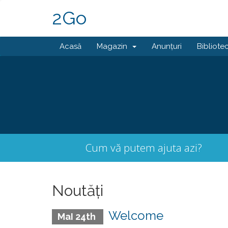
2Go
Acasă
Magazin
Anunțuri
Bibliote
Cum vă putem ajuta azi?
Noutăți
Welcome
MaI 24th