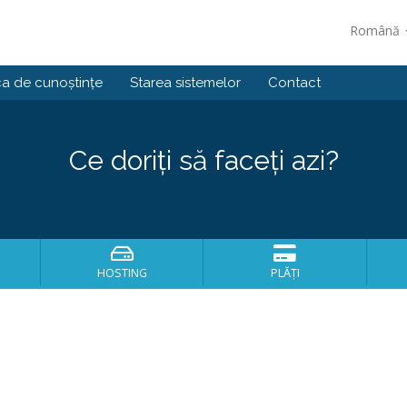
Română
ca de cunoștințe
Starea sistemelor
Contact
Ce doriți să faceți azi?
HOSTING
PLĂȚI