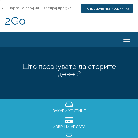
n
Најава на профил
Креирај профил
Потрошувачка кошничка
2Go
Togg
navig
Што посакувате да сторите
денес?
ЗАКУПИ ХОСТИНГ
ИЗВРШИ УПЛАТА