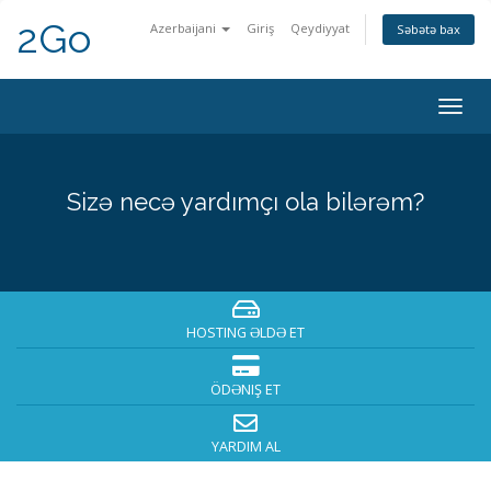
2Go
Azerbaijani
Giriş
Qeydiyyat
Səbətə bax
Togg
navig
Sizə necə yardımçı ola bilərəm?
HOSTING ƏLDƏ ET
ÖDƏNIŞ ET
YARDIM AL