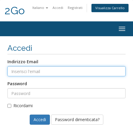
2Go
Italiano
Accedi
Registrati
Visualizza Carrello
Togg
navig
Accedi
Indirizzo Email
Password
Ricordami
Password dimenticata?